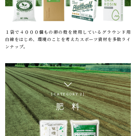
１袋で４０００個もの卵の殻を使用しているグラウンド用
白線をはじめ、環境のことを考えたスポーツ資材を多数ライ
ンナップ。
CATEGORY.2
肥
料