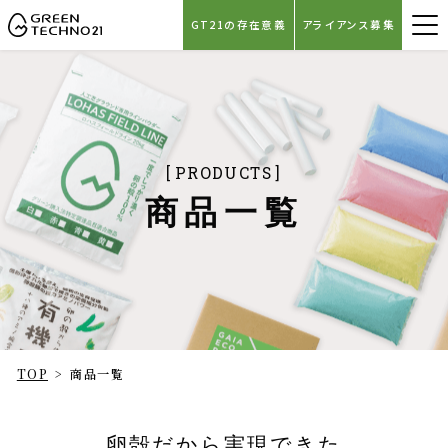
GT21の存在意義
アライアンス募集
GREEN TECHNO21
PRODUCTS
商品一覧
TOP
>
商品一覧
卵殻だから実現できた