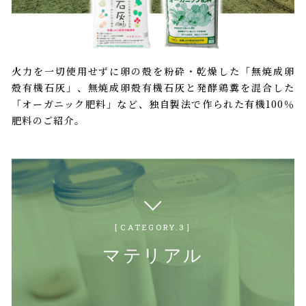
火力を一切使用せずに卵の殻を粉砕・乾燥した「無焼成卵
殻有機石灰」、無焼成卵殻有機石灰と発酵鶏糞を混合した
「オーガニック肥料」など、独自製法で作られた有機100％
肥料のご紹介。
CATEGORY.3
マテリアル