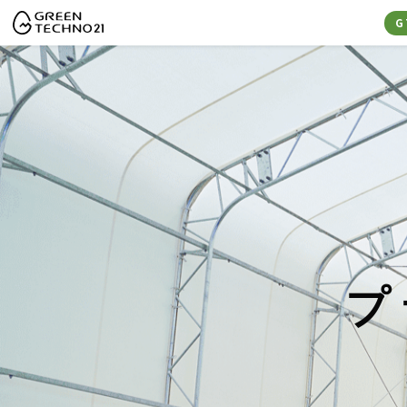
G
GREEN TECHNO21
プ